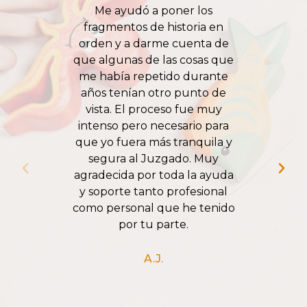
Me ayudó a poner los
Estaba
fragmentos de historia en
insegura,
orden y a darme cuenta de
mucha fal
que algunas de las cosas que
sobre có
me había repetido durante
buscar u
años tenían otro punto de
situa
vista. El proceso fue muy
Totalm
intenso pero necesario para
angustiada
que yo fuera más tranquila y
bien ases
segura al Juzgado. Muy
profesiona
agradecida por toda la ayuda
atendi
y soporte tanto profesional
cercanía 
como personal que he tenido
Muy seg
por tu parte.
comprendi
gran pr
empatía 
A.J.
hacia m
persona
prim